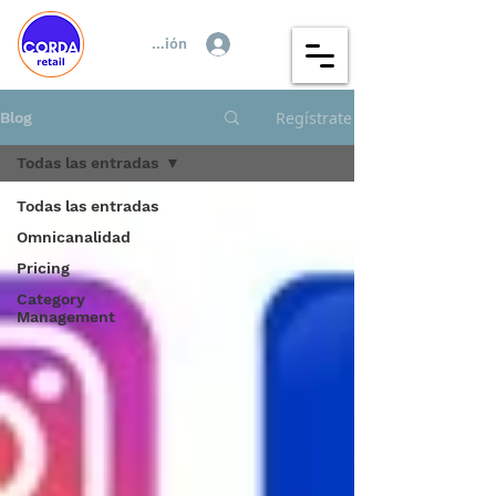
Iniciar sesión
Regístrate
Blog
Todas las entradas
Todas las entradas
Omnicanalidad
Pricing
Category
Management