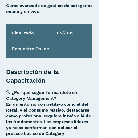
Curso avanzado de gestión de categorías
online y en vivo
135
dólares
Finalizado
F
US$ 135
estadounidenses
i
n
Encuentro Online
a
l
i
z
Descripción de la
a
Capacitación
d
o
🔍 ¿Por qué seguir formándote en
Category Management?
En un entorno competitivo como el del
Retail y el Consumo Masivo, destacarse
como profesional requiere ir más allá de
los fundamentos. Las empresas líderes
ya no se conforman con aplicar el
proceso básico de Category