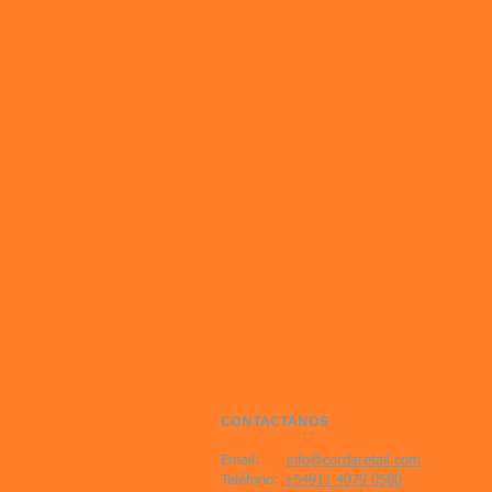
CONTACTANOS
Email:
info@cordaretail.com
Teléfono:
+54911 4079 0580