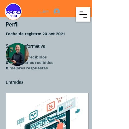
Iniciar sesión
Perfil
Fecha de registro: 20 oct 2021
Más acciones
Seguir
Sección informativa
0
Me gusta recibidos
0
comentarios recibidos
0
mejores respuestas
Administrador
Pablo Sorichetti
Entradas