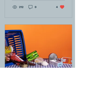
212
0
4
3 ago 2022
∙
3
min
Omnicanalidad.4:
Surtidos eficientes