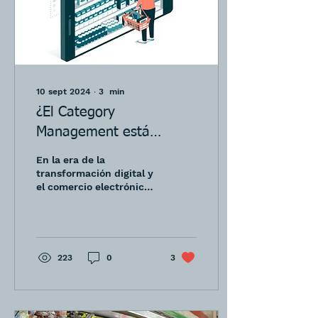
10 sept 2024
∙
3
min
¿El Category
Management está
muerto?
En la era de la
transformación digital y
el comercio electrónico
nos preguntamos si el
Catman sigue vigente,
223
0
3